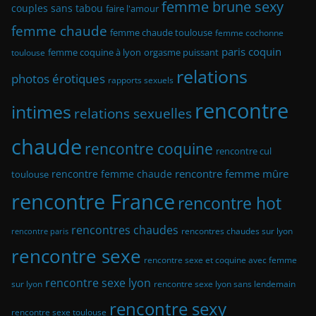
femme brune sexy
couples sans tabou
faire l'amour
femme chaude
femme chaude toulouse
femme cochonne
paris coquin
femme coquine à lyon
orgasme puissant
toulouse
relations
photos érotiques
rapports sexuels
rencontre
intimes
relations sexuelles
chaude
rencontre coquine
rencontre cul
rencontre femme mûre
rencontre femme chaude
toulouse
rencontre France
rencontre hot
rencontres chaudes
rencontres chaudes sur lyon
rencontre paris
rencontre sexe
rencontre sexe et coquine avec femme
rencontre sexe lyon
sur lyon
rencontre sexe lyon sans lendemain
rencontre sexy
rencontre sexe toulouse